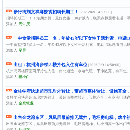
步行街刘文祥麻辣烫招聘长期工！
[2026/8/9 14:53:00]
招聘长期工！！！短期勿扰，最好女生，30岁以内，联系点标题看电话：
添加人:
周讨厌
一中食堂招聘员工一名，年龄45岁以下女性干活利索，电话189540
一中食堂招聘员工一名，年龄45岁以下女性干活利索，电话点标题看电话联
添加人:
星晨
出租：杭州湾步梯四楼拎包入住有车位
[2026/8/9 14:50:00]
杭州湾四楼两室两厅拎包入住，南北通透，水电气暖，干净敞亮，有车位。联系电话： 13
添加人:
猫小白
金桂学府快递超市现对外转让，带超市整体转让，设施齐全，有
金桂学府快递超市现对外转让，带超市整体转让，设施齐全，有意者电话详谈 咨询电话:1
添加人:
金鹰牧业
出售金龙湾东区，凤凰层最前排无遮挡，毛坯房电梯，幼小初
出售金龙湾东区，凤凰层最前排无遮挡，毛坯房电梯，幼小初高一体出门五
添加人:
从现在。