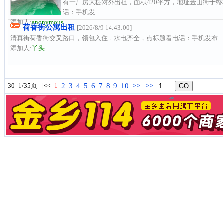
有一厂房大棚对外出租，面积420平方，地址金山街于缗
话：手机发..
添加人:
anonymous
荷香街公寓出租
[2026/8/9 14:43:00]
清真街荷香街交叉路口，领包入住，水电齐全，点标题看电话：手机发布
添加人:
丫头
30
1/35页
|<<
1
2
3
4
5
6
7
8
9
10
>>
>>|