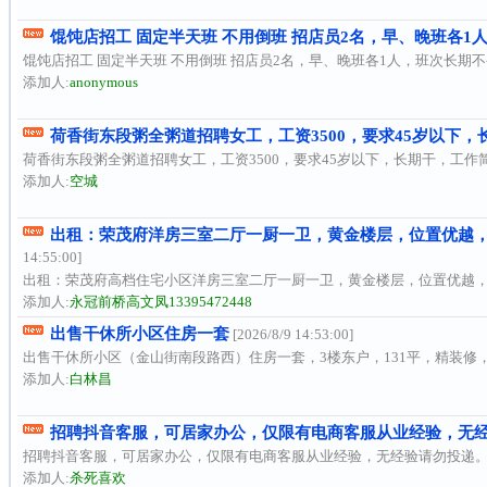
馄饨店招工 固定半天班 不用倒班 招店员2名，早、晚班各1人
馄饨店招工 固定半天班 不用倒班 招店员2名，早、晚班各1人，班次长期不变 早班：
添加人:
anonymous
荷香街东段粥全粥道招聘女工，工资3500，要求45岁以下，长
荷香街东段粥全粥道招聘女工，工资3500，要求45岁以下，长期干，工作简
添加人:
空城
出租：荣茂府洋房三室二厅一厨一卫，黄金楼层，位置优越，
14:55:00]
出租：荣茂府高档住宅小区洋房三室二厅一厨一卫，黄金楼层，位置优越，
添加人:
永冠前桥高文凤13395472448
出售干休所小区住房一套
[2026/8/9 14:53:00]
出售干休所小区（金山街南段路西）住房一套，3楼东户，131平，精装修，
添加人:
白林昌
招聘抖音客服，可居家办公，仅限有电商客服从业经验，无经验
招聘抖音客服，可居家办公，仅限有电商客服从业经验，无经验请勿投递。 单班次
添加人:
杀死喜欢