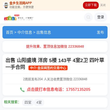
金乡生活网APP
立即下载
关闭
功能全面，方便快捷
登录
首页
>
中介信息
>
出售信息
发布
提升效果、置顶信息加微信 22336848
出售 山阳盛境 洋房 5楼 143平 4室2卫 四叶草
一手合同
中介:金房网签约交易中心
2周前发布
204 人关注
收费置顶微信:22336848
点击拨打本信息电话：17557135205
相关搜索：
四室
4室