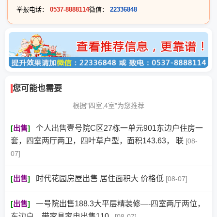
举报电话：
0537-8888114
微信：
22336848
您可能也需要
根据"四室,4室"为您推荐
[
出售
]
个人出售壹号院C区27栋一单元901东边户住房一
套，四室两厅两卫，四叶草户型，面积143.63， 联
[08-
07]
[
出售
]
时代花园房屋出售 居住面积大 价格低
[08-07]
[
出售
]
一号院出售188.3大平层精装修—-四室两厅两位，
东边户，带家具家电出售110..
[08-07]