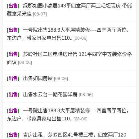
[
出售
]
绿郡如园小高层143平四室两厅两卫毛坯现房 带储
藏室采光佳
[08-07]
[
出售
]
一号院出售188.3大平层精装修—-四室两厅两位，
东边户，带家具家电出售110..
[08-06]
[
出售
]
莎岭社区二区电梯房出售 121平四室中等装修价格
面议
[08-06]
[
出售
]
出售如园房屋
[08-06]
[
出售
]
出售水云台一期花园洋房
[08-06]
[
出售
]
一号院出售188.3大平层精装修—-四室两厅两位，
东边户，带家具家电出售110..
[08-06]
[
出售
]
吉房出租，莎岭四区41号楼三楼，四室两厅120