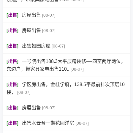
[
出售
]
房屋出售
[08-07]
[
出售
]
房屋出售
[08-07]
[
出售
]
出售如园房屋
[08-07]
[
出售
]
一号院出售188.3大平层精装修—-四室两厅两位，
东边户，带家具家电出售110..
[08-07]
[
出售
]
学区房出售，金桂学府，138.5平最前排次顶层10
楼，
[08-07]
[
出售
]
房屋出售
[08-07]
[
出售
]
出售水云台一期花园洋房
[08-07]