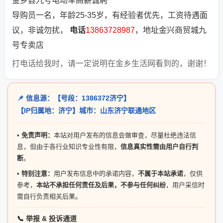
金乡县九号电动车高薪诚聘
导购员一名，年龄25-35岁，有经验者优先，工资待遇面
议，非诚勿扰，
电话
13863728987
，地址金兴商贸城九
号专卖店
打电话给我时，请一定说明在金乡生活网看到的，谢谢！
📌 信息源：【号段：1386372济宁】
【IP归属地：济宁】城市：山东济宁联通地区
•
免责声明：
本站对用户发布的信息会做审查，尽量杜绝违法信
息，但由于各行业知识专业性有限，
信息真实性需由用户自行判
断
。
•
特别注意：
用户发布信息中的承诺内容，
不属于本站承诺
，仅供
参考，
本站不承担任何责任及后果，不参与任何纠纷
，用户采信时
需自行负责相关后果。
📞 举报 & 投诉通道