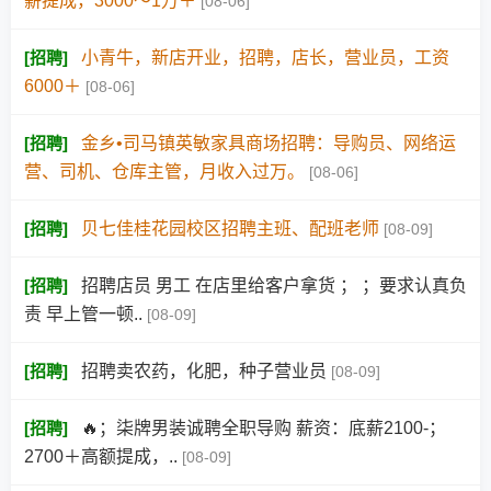
薪提成，3000～1万＋
[08-06]
[
招聘
]
小青牛，新店开业，招聘，店长，营业员，工资
6000＋
[08-06]
[
招聘
]
金乡•司马镇英敏家具商场招聘：导购员、网络运
营、司机、仓库主管，月收入过万。
[08-06]
[
招聘
]
贝七佳桂花园校区招聘主班、配班老师
[08-09]
[
招聘
]
招聘店员 男工 在店里给客户拿货 ； ；要求认真负
责 早上管一顿..
[08-09]
[
招聘
]
招聘卖农药，化肥，种子营业员
[08-09]
[
招聘
]
🔥；柒牌男装诚聘全职导购 薪资：底薪2100‑；
2700＋高额提成，..
[08-09]