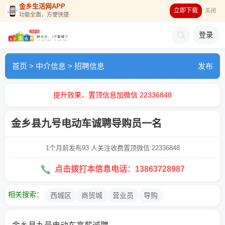
金乡生活网APP
立即下载
关闭
功能全面，方便快捷
登录
首页
>
中介信息
>
招聘信息
发布
提升效果、置顶信息加微信 22336848
金乡县九号电动车诚聘导购员一名
1个月前发布
93 人关注
收费置顶微信:22336848
点击拨打本信息电话：13863728987
相关搜索：
西城区
商贸城
营业员
导购