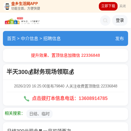
金乡生活网APP
立即下载
关闭
功能全面，方便快捷
登录
首页
>
中介信息
>
招聘信息
发布
提升效果、置顶信息加微信 22336848
半天300💰财务现场领取💰
2026/2/20 16:25:00发布
79840 人关注
收费置顶微信:22336848
点击拨打本信息电话：13608914785
相关搜索：
日结、临时