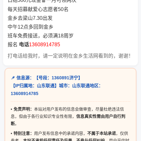
日结300元现金🧧一月可领两次
每天招募献爱心志愿者50名
金乡去梁山7.30出发
中午12点多回到金乡
班车免费接送，必须满18周岁
报名
电话
13608914785
打电话给我时，请一定说明在金乡生活网看到的，谢谢！
📌 信息源：【号段：1360891济宁】
【IP归属地：山东联通】城市：山东联通地区：
13608914785
•
免责声明：
本站对用户发布的信息会做审查，尽量杜绝违法信
息，但由于各行业知识专业性有限，
信息真实性需由用户自行判
断
。
•
特别注意：
用户发布信息中的承诺内容，
不属于本站承诺
，仅供
参考，
本站不承担任何责任及后果，不参与任何纠纷
，用户采信时