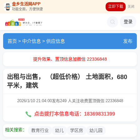
金乡生活网APP
立即下载
关闭
功能全面，方便快捷
登录
首页
>
中介信息
>
供应信息
发布
提升效果、置顶信息加微信 22336848
出租与出售， （超低价格） 土地面积，680
平米，建筑
2026/1/10 21:04:00发布
249 人关注
收费置顶微信:22336848
点击拨打本信息电话：18369831399
相关搜索：
教育行业
幼儿
学区房
幼儿园