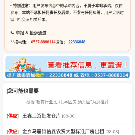
•
特别注意：
用户发布信息中的承诺内容，
不属于本站承诺
，仅供
参考，
本站不承担任何责任及后果，不参与任何纠纷
，用户采信时
需自行负责相关后果。
📞 举报 & 投诉通道
举报电话：
0537-8888114
微信：
22336848
您可能也需要
根据"教育行业,幼儿,学区房,幼儿园"为您推荐
[
供应
]
王鑫卫浴批发仓库
[08-06]
[
供应
]
金乡马届镇信鑫农贸大型标准厂房出租
[08-03]