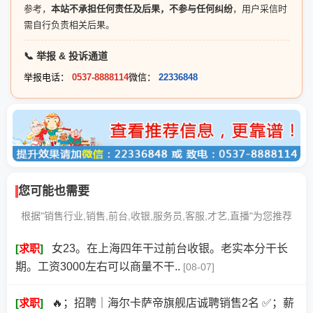
参考，
本站不承担任何责任及后果，不参与任何纠纷
，用户采信时
需自行负责相关后果。
📞 举报 & 投诉通道
举报电话：
0537-8888114
微信：
22336848
您可能也需要
根据"销售行业,销售,前台,收银,服务员,客服,才艺,直播"为您推荐
[
求职
]
女23。在上海四年干过前台收银。老实本分干长
期。工资3000左右可以商量不干..
[08-07]
[
求职
]
🔥；招聘｜海尔卡萨帝旗舰店诚聘销售2名 ✅；薪