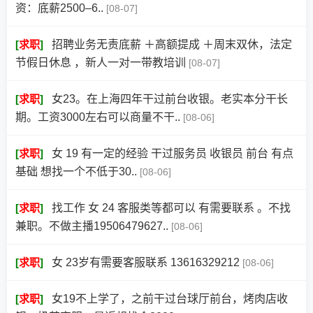
资：底薪2500–6..
[08-07]
[
求职
]
招聘业务无责底薪 ＋高额提成 ＋周末双休，法定
节假日休息 ，新人一对一带教培训
[08-07]
[
求职
]
女23。在上海四年干过前台收银。老实本分干长
期。工资3000左右可以商量不干..
[08-06]
[
求职
]
女 19 有一定的经验 干过服务员 收银员 前台 有点
基础 想找一个不低于30..
[08-06]
[
求职
]
找工作 女 24 客服类等都可以 有需要联系 。不找
兼职。不做主播19506479627..
[08-06]
[
求职
]
女 23岁有需要客服联系 13616329212
[08-06]
[
求职
]
女19不上学了，之前干过台球厅前台，烤肉店收