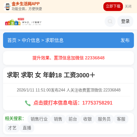
金乡生活网APP
立即下载
关闭
功能全面，方便快捷
登录
首页
>
中介信息
>
求职信息
发布
提升效果、置顶信息加微信 22336848
求职 求职 女 年龄18 工资3000＋
2026/1/11 11:51:00发布
244 人关注
收费置顶微信:22336848
点击拨打本信息电话：17753758291
相关搜索：
销售行业
销售
前台
收银
服务员
客服
才艺
直播