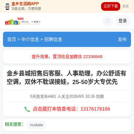
金乡生活网APP
立即下载
关闭
功能全面，方便快捷
登录
首页
>
中介信息
>
招聘信息
发布
提升效果、置顶信息加微信 22336848
金乡县城招售后客服、人事助理，办公舒适有
空调，双休不耽误接娃，25-50岁大专优先
5天前发布
4461 人关注
2026/8/5 10:26 到期
点击拨打本信息电话：13176178106
相关搜索：
nodate