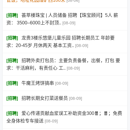
管饭，地址花园煤矿西100米
[08-06]
[
招聘
]
荟萃楼珠宝 | 人员储备 招聘【珠宝顾问】5人 薪
资： 3500–6000上不封顶..
[08-09]
[
招聘
]
龙贵3楼乐悠堡儿童乐园 招聘长期员工 年龄要
求：20-45岁 月休两天 基本工资..
[08-09]
[
招聘
]
招聘外卖打包员：主要负责备餐，出餐，打包 要
求：干活麻利，有责任心 工..
[08-09]
[
招聘
]
牛魔王烤饼搞串
[08-09]
[
招聘
]
招聘长期女打菜送餐员
[08-09]
[
招聘
]
爱心传递贡献血浆误工补助资金300🧧；🧧；免费
全身体检专车接送
[08-09]