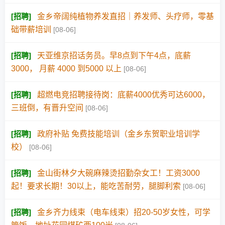
[
招聘
]
金乡帝阔纯植物养发直招｜养发师、头疗师，零基
础带薪培训
[08-06]
[
招聘
]
天亚维京招话务员。早8点到下午4点，底薪
3000， 月薪 4000 到5000 以上
[08-06]
[
招聘
]
超燃电竞招聘接待岗：底薪4000优秀可达6000，
三班倒，有晋升空间
[08-06]
[
招聘
]
政府补贴 免费技能培训（金乡东贺职业培训学
校）
[08-06]
[
招聘
]
金山街林夕大碗麻辣烫招勤杂女工！工资3000
起！要求长期！30以上，能吃苦耐劳，腿脚利索
[08-06]
[
招聘
]
金乡齐力线束（电车线束）招20-50岁女性，可学