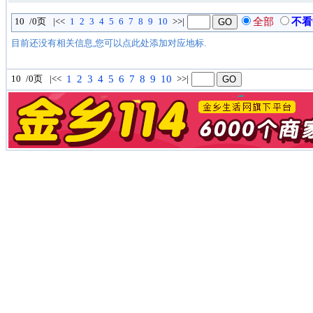
10
/0页
|<<
1
2
3
4
5
6
7
8
9
10
>
>
|
全部
不看
目前还没有相关信息,您可以点此处添加对应地标.
10
/0页
|<<
1
2
3
4
5
6
7
8
9
10
>
>
|