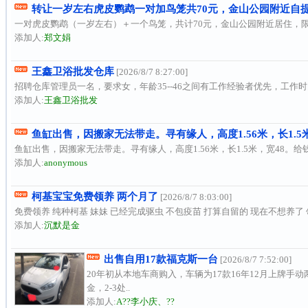
转让一岁左右虎皮鹦鹉一对加鸟笼共70元，金山公园附近自
一对虎皮鹦鹉（一岁左右）＋一个鸟笼，共计70元，金山公园附近居住，限
添加人:
郑文娟
王鑫卫浴批发仓库
[2026/8/7 8:27:00]
招聘仓库管理员一名，要求女，年龄35--46之间有工作经验者优先，工作
添加人:
王鑫卫浴批发
鱼缸出售，因搬家无法带走。寻有缘人，高度1.56米，长1.5米
鱼缸出售，因搬家无法带走。寻有缘人，高度1.56米，长1.5米，宽48。给
添加人:
anonymous
柯基宝宝免费领养 两个月了
[2026/8/7 8:03:00]
免费领养 纯种柯基 妹妹 已经完成驱虫 不包疫苗 打算自留的 现在不想养了 
添加人:
沉默是金
出售自用17款福克斯一台
[2026/8/7 7:52:00]
20年初从本地车商购入，车辆为17款16年12月上牌手
金，2-3处..
添加人:
A??李小庆、??