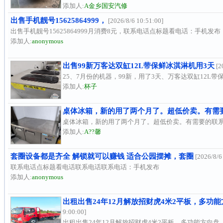
添加人:
A金乡国安汽修
出售手机靓号15625864999，
[2026/8/6 10:51:00]
出售手机靓号15625864999月消费8元，联系电话点标题看电话：手机发布
添加人:
anonymous
出售99新万客达双缸12L带保鲜冰淇淋机用3天
[2
25、7月份的机器，99新，用了3天、万客达双缸12L
添加人:
杯子
桌体冰箱，新的用了两个月了。超低价卖。有需要的联
桌体冰箱，新的用了两个月了。超低价卖。有需要的联
添加人:
A??馨
套圈设备都是齐全 解锁就可以赚钱 适合公园摆摊，套圈
[2026/8/6
联系电话点标题看电话联系电话联系电话：手机发布
添加人:
anonymous
出租出售24年12月解放招财虎4米2平板，多功能
9:00:00]
出租出售24年12月解放招财虎4米2平板，多功能方向盘