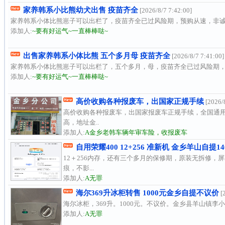
家养韩系小比熊幼犬出售 疫苗齐全
[2026/8/7 7:42:00]
家养韩系小体比熊崽子可以出栏了，疫苗齐全已过风险期，预购从速，非诚
添加人:
~要有好运气~一直棒棒哒~
出售家养韩系小体比熊 五个多月母 疫苗齐全
[2026/8/7 7:41:00]
家养韩系小体比熊崽子可以出栏了，五个多月，母，疫苗齐全已过风险期，
添加人:
~要有好运气~一直棒棒哒~
高价收购各种报废车，出国家正规手续
[2026/8
高价收购各种报废车，出国家报废车正规手续，全国通
高，地址金..
添加人:
A金乡老韩车辆年审车险，收报废车
自用荣耀400 12+256 准新机 金乡羊山自提14
12＋256内存，还有三个多月的保修期，原装无拆修，
痕，不影...
添加人:
A无罪
海尔369升冰柜转售 1000元金乡自提不议价
[2
海尔冰柜，369升。1000元。不议价。金乡县羊山镇
添加人:
A无罪