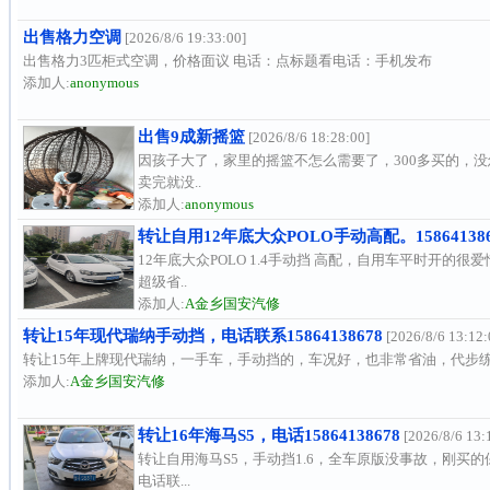
出售格力空调
[2026/8/6 19:33:00]
出售格力3匹柜式空调，价格面议 电话：点标题看电话：手机发布
添加人:
anonymous
出售9成新摇篮
[2026/8/6 18:28:00]
因孩子大了，家里的摇篮不怎么需要了，300多买的，没
卖完就没..
添加人:
anonymous
转让自用12年底大众POLO手动高配。158641386
12年底大众POLO 1.4手动挡 高配，自用车平时开的
超级省..
添加人:
A金乡国安汽修
转让15年现代瑞纳手动挡，电话联系15864138678
[2026/8/6 13:12:
转让15年上牌现代瑞纳，一手车，手动挡的，车况好，也非常省油，代步练
添加人:
A金乡国安汽修
转让16年海马S5，电话15864138678
[2026/8/6 13:
转让自用海马S5，手动挡1.6，全车原版没事故，刚买
电话联...