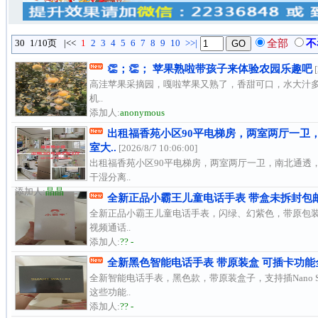
30
1/10页
|<<
1
2
3
4
5
6
7
8
9
10
>>|
全部
不
👏；👏； 苹果熟啦带孩子来体验农园乐趣吧
[
高洼苹果采摘园，嘎啦苹果又熟了，香甜可口，水大汁多
机..
添加人:
anonymous
出租福香苑小区90平电梯房，两室两厅一卫
室大..
[2026/8/7 10:06:00]
出租福香苑小区90平电梯房，两室两厅一卫，南北通透
干湿分离..
添加人:
晶晶
全新正品小霸王儿童电话手表 带盒未拆封包
全新正品小霸王儿童电话手表，闪绿、幻紫色，带原包装
视频通话..
添加人:
?? -
全新黑色智能电话手表 带原装盒 可插卡功能
全新智能电话手表，黑色款，带原装盒子，支持插Nano
这些功能..
添加人:
?? -