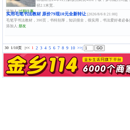
径2.1米宽..
添加人:
过期往事
实用毛笔书法教材 原价79现10元全新转让
[2026/8/6 8:21:00]
毛笔字书法教材，390页，书特别厚，知识很全，很实用，书法爱好者必备好书
添加人:
朋友
30
1/10页
|<<
1
2
3
4
5
6
7
8
9
10
>>|