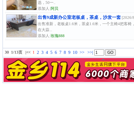
选，50一..
添加人:
阿贝
出售9成新办公室老板桌，茶桌，沙发一套
[2026/8
出售准新，老板桌1.6米，茶桌1.6米，一个主椅4把
在大蒜...
添加人:
玫瑰888
30
1/13页
|<<
1
2
3
4
5
6
7
8
9
10
>>
>>|