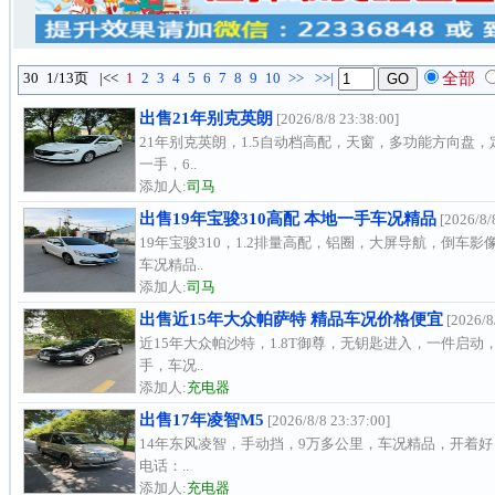
30
1/13页
|<<
1
2
3
4
5
6
7
8
9
10
>>
>>|
全部
出售21年别克英朗
[2026/8/8 23:38:00]
21年别克英朗，1.5自动档高配，天窗，多功能方向盘
一手，6..
添加人:
司马
出售19年宝骏310高配 本地一手车况精品
[2026/8/
19年宝骏310，1.2排量高配，铝圈，大屏导航，倒
车况精品..
添加人:
司马
出售近15年大众帕萨特 精品车况价格便宜
[2026/8
近15年大众帕沙特，1.8T御尊，无钥匙进入，一件启
手，车况..
添加人:
充电器
出售17年凌智M5
[2026/8/8 23:37:00]
14年东风凌智，手动挡，9万多公里，车况精品，开着
电话：..
添加人:
充电器