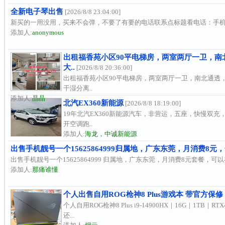
全新电子琴出售
[2026/8/8 23:04:00]
新买的一用没用，买来不会弹，不要了有要的电话联系点标题看电话：手
添加人:
anonymous
出租福香苑小区90平电梯房，两室两厅一卫，
大..
[2026/8/8 20:36:00]
出租福香苑小区90平电梯房，两室两厅一卫，南北通透
干湿分离..
添加人:
晶晶
北汽EX360新能源
[2026/8/8 18:19:00]
19年北汽EX360新能源汽车，非营运，五座，快慢双充
开空调跑..
添加人:
海龙，中诚新能源
出售手机靓号一个15625864999归属地，广东东莞，月消费8元，
出售手机靓号一个15625864999 归属地，广东东莞，月消费8元套餐，可以
添加人:
那痛谁懂
个人出售自用ROG枪神8 Plus游戏本 带官方保修
个人自用ROG枪神8 Plus i9-14900HX｜16G｜1TB
还...