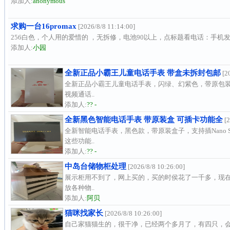
添加人:
anonymous
求购一台16promax
[2026/8/8 11:14:00]
256白色，个人用的爱惜的 ，无拆修，电池90以上，点标题看电话：手机
添加人:
小园
全新正品小霸王儿童电话手表 带盒未拆封包邮
[20
全新正品小霸王儿童电话手表，闪绿、幻紫色，带原包装
视频通话..
添加人:
?? -
全新黑色智能电话手表 带原装盒 可插卡功能全
[2
全新智能电话手表，黑色款，带原装盒子，支持插Nano
这些功能..
添加人:
?? -
中岛台储物柜处理
[2026/8/8 10:26:00]
展示柜用不到了，网上买的，买的时侯花了一千多，现在低
放各种物..
添加人:
阿贝
猫咪找家长
[2026/8/8 10:26:00]
自己家猫猫生的，很干净，已经两个多月了，有四只，