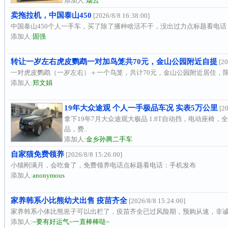
添加人:
烟云
卖拖拉机，中国泰山450
[2026/8/8 16:38:00]
中国泰山450个人一手车，买了除了播种啥活不干，没出过力点标题看电话
添加人:
固强
转让一岁左右虎皮鹦鹉一对加鸟笼共70元，金山公园附近自提
[20
一对虎皮鹦鹉（一岁左右）＋一个鸟笼，共计70元，金山公园附近居住，限
添加人:
郑文娟
19年大众途观 个人一手极品车况 实表5万公里
[20
拿下19年7月大众途观大极品 1.8T自动挡，电动座椅
品，费..
添加人:
金乡孙腾二手车
自家猫免费领养
[2026/8/8 15:26:00]
小猫刚满月，会吃食了，免费领养电话点标题看电话：手机发布
添加人:
anonymous
家养韩系小比熊幼犬出售 疫苗齐全
[2026/8/8 15:24:00]
家养韩系小体比熊崽子可以出栏了，疫苗齐全已过风险期，预购从速，非诚
添加人:
~要有好运气~一直棒棒哒~