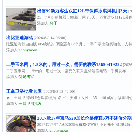
出售99新万客达双缸12L带保鲜冰淇淋机用3天
[2
25、7月份的机器，99新，用了3天、万客达双缸12L
添加人:
杯子
出比亚迪海鸥
[2026/8/8 14:06:00]
比亚迪海鸥自由版305续航的 保险还有12个月，一手车零出险奶咖色，支
添加人:
anonymous
二手玉米网，1.5米的，用过一次，需要的联系15650419222
[2026
二手玉米网，1.5米的，用过一次，需要的联系点标题看电话：手机发布
添加人:
知足者富
王鑫卫浴批发仓库
[2026/8/8 13:42:00]
🔥；王鑫卫浴诚聘仓库管理员1名 ✅；要求：女性，35‑；46周岁，做事细心
添加人:
王鑫卫浴批发
2017款17年宝马520加长价格便宜6万不还价分期到找
2017款17年宝马520加长价格便宜6万不还价分期到找
添加人:
anonymous