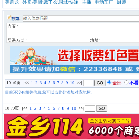
美凯龙
外卖\美团\饿了么\同城\快递
主播
电动车厂
厨师
10
/0页
|<<
1
2
3
4
5
6
7
8
9
10
>
>
|
全部
不看
目前还没有相关信息,您可以点此处添加对应地标.
10
/0页
|<<
1
2
3
4
5
6
7
8
9
10
>
>
|