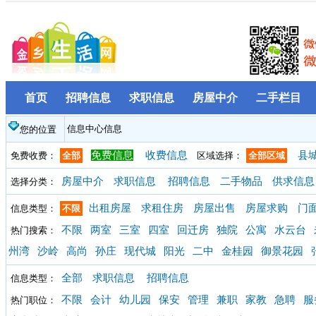
首页
招聘信息
求职信息
房屋中介
二手栏目
信息中心信息
您的位置
免费信息
收费信息
县
免费收费：
全部
区域选择：
全部区域
房屋中介
求职信息
招聘信息
二手物品
供求信息
选择分类：
出租房屋
求租住房
房屋出售
房屋求购
门
信息类型：
不限
不限
两室
三室
四室
回迁房
独院
公寓
水云台
热门搜索：
州湾
沙岭
高尚
孙庄
现代城
阳光
二中
金桂园
御景花园
全部
求职信息
招聘信息
信息类型：
不限
会计
幼儿园
保安
管理
兼职
家教
急聘
服
热门职位：