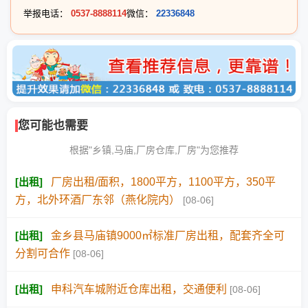
举报电话：
0537-8888114
微信：
22336848
您可能也需要
根据"乡镇,马庙,厂房仓库,厂房"为您推荐
[
出租
]
厂房出租/面积，1800平方，1100平方，350平
方，北外环酒厂东邻（燕化院内）
[08-06]
[
出租
]
金乡县马庙镇9000㎡标准厂房出租，配套齐全可
分割可合作
[08-06]
[
出租
]
申科汽车城附近仓库出租，交通便利
[08-06]