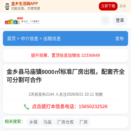
金乡生活网APP
立即下载
关闭
功能全面，方便快捷
登录
首页
>
中介信息
>
出租信息
发布
提升效果、置顶信息加微信 22336848
金乡县马庙镇9000㎡标准厂房出租，配套齐全
可分割可合作
2天前发布
2144 人关注
2026/8/21 10:11 到期
点击拨打本信息电话：15650232526
相关搜索：
乡镇
马庙
厂房仓库
厂房