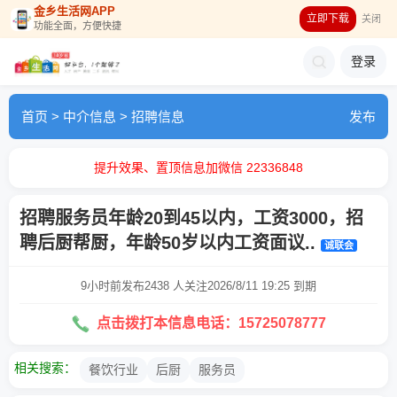
金乡生活网APP
立即下载
关闭
功能全面，方便快捷
登录
首页
>
中介信息
>
招聘信息
发布
提升效果、置顶信息加微信 22336848
招聘服务员年龄20到45以内，工资3000，招
聘后厨帮厨，年龄50岁以内工资面议..
诚联会
9小时前发布
2438 人关注
2026/8/11 19:25 到期
点击拨打本信息电话：15725078777
相关搜索：
餐饮行业
后厨
服务员