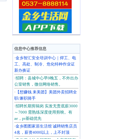
信息中心推荐信息
·
金乡智汇安全培训中心｜焊工、电
工、高处、制冷、危化特种作业证
新办换证
·
招聘：县城中心早9晚五，不外出办
公室销售，微信网络销售。
·
【想赚钱 来美团】美团外卖招聘全
职/兼职骑手
·
招聘长期剪辑岗 实发无责底薪3000
～7000 需熟练深度使用剪映。有
ae，pr基础优先
·
金乡图图家居生活馆 诚聘销售店员
4名，薪资4000以上，上不封顶