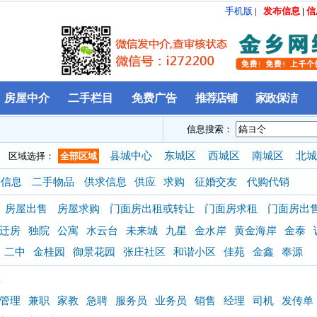
手机版
|
发布信息
|
信
房屋中介
二手栏目
免费广告
推荐店铺
家政保洁
信息搜索：
县城中心
东城区
西城区
南城区
北城
区域选择：
全部区域
聘信息
二手物品
供求信息
供应
求购
征婚交友
代购代销
房屋出售
房屋求购
门面房出租或转让
门面房求租
门面房出
迁房
独院
公寓
水云台
未来城
九星
金水岸
黄金海岸
金泰
二中
金桂园
御景花园
张庄社区
和谐小区
佳苑
金鑫
奉源
息
管理
兼职
家教
急聘
服务员
业务员
销售
经理
司机
发传单