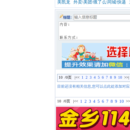
美凯龙
外卖\美团\饿了么\同城\快递
10
/0页
|<<
1
2
3
4
5
6
7
8
9
10
>
>
|
目前还没有相关信息,您可以点此处添加对应
10
/0页
|<<
1
2
3
4
5
6
7
8
9
10
>
>