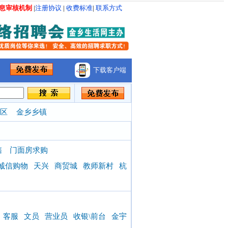
息审核机制
|
注册协议
|
收费标准
|
联系方式
下载客户端
区
金乡乡镇
售
门面房求购
诚信购物
天兴
商贸城
教师新村
杭
客服
文员
营业员
收银\前台
金宇