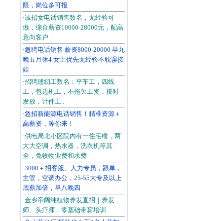
限，岗位多可报
·
诚招女电话销售数名，无经验可
做，综合薪资10000-28000元，配高
意向客户
·
急聘电话销售 薪资8000-20000 早九
晚五月休4 女士优先无经验不耽误接
娃
·
招聘缝纫工数名：平车工，四线
工，包边机工，不拖欠工资，按时
发放，计件工..
·
急招新能源电话销售！精准资源＋
高薪资，等你来！
·
供电局北小区院内有一住宅楼，两
大大空调，热水器，洗衣机等其
全，免收物业费和水费
·
3000＋招客服、人力专员，跟单，
主管，空调办公，25-55大专及以上
底薪加倍，早八晚四
·
金乡帝阔纯植物养发直招｜养发
师、头疗师，零基础带薪培训