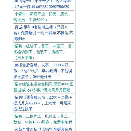
·
鱼山蒜米厂 招捡米女工2名大蒜加
工7元一件 联系电话15092790629
·
小青牛，新店开业，招聘，店长，
营业员，工资6000＋
·
真诚招聘10名情感主播（只要10
名）免费培训 一对一辅导 不擦边 不
搞暧昧 ..
·
招聘：组装工，普工，冲压工，激
光器切割工，包装工，质检工。
（男女不限）
·
急招售后客服、人事，3000＋双
休，22岁-55岁，早八晚四，不耽误
接送孩子，坐班无外出
·
招有经验电话销售顾问 无责4000底
薪 提成3分成 客户意向高月月团建
·
招聘电话客服30名，2200＋全勤＋
提成月入4500＋，上六休一可居家
适接送孩子
·
招聘：二保焊工，电焊工，普工，
数名，年龄18-50周岁，免费中午餐
·
智慧产业园招电话销售 冬暖夏凉办