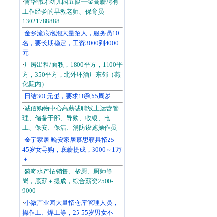
·
青华伟才幼儿园五险一金高薪聘有
工作经验的早教老师、保育员
13021788888
·
金乡流浪泡泡大量招人，服务员10
名，要长期稳定，工资3000到4000
元
·
厂房出租/面积，1800平方，1100平
方，350平方，北外环酒厂东邻（燕
化院内）
·
日结300元💰，要求18到55周岁
·
诚信购物中心高薪诚聘线上运营管
理、储备干部、导购、收银、电
工、保安、保洁、消防设施操作员
·
金宇家居 晚安家居慕思寝具招25-
45岁女导购，底薪提成，3000～1万
＋
·
盛奇水产招销售、帮厨、厨师等
岗，底薪＋提成，综合薪资2500-
9000
·
小微产业园大量招仓库管理人员，
操作工、焊工等，25-55岁男女不