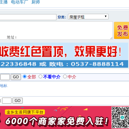
主播
电动车厂
厨师
全部
不看中介
中介
地标.
|