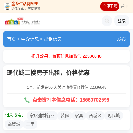
金乡生活网APP
立即下载
关闭
功能全面，方便快捷
登录
首页
>
中介信息
>
出租信息
发布
提升效果、置顶信息加微信 22336848
现代城二楼房子出租，价格优惠
1个月前发布
86 人关注
收费置顶微信:22336848
点击拨打本信息电话：18660702596
相关搜索：
家居建材行业
装修
家具
西城区
现代城
商贸城
三室