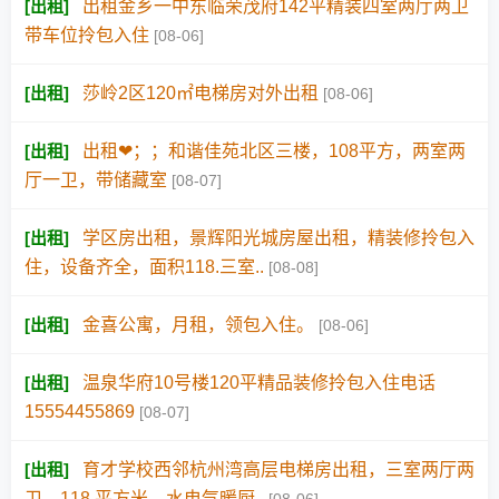
[
出租
]
出租金乡一中东临荣茂府142平精装四室两厅两卫
带车位拎包入住
[08-06]
[
出租
]
莎岭2区120㎡电梯房对外出租
[08-06]
[
出租
]
出租❤；️；和谐佳苑北区三楼，108平方，两室两
厅一卫，带储藏室
[08-07]
[
出租
]
学区房出租，景辉阳光城房屋出租，精装修拎包入
住，设备齐全，面积118.三室..
[08-08]
[
出租
]
金喜公寓，月租，领包入住。
[08-06]
[
出租
]
温泉华府10号楼120平精品装修拎包入住电话
15554455869
[08-07]
[
出租
]
育才学校西邻杭州湾高层电梯房出租，三室两厅两
卫，118 平方米，水电气暖厨..