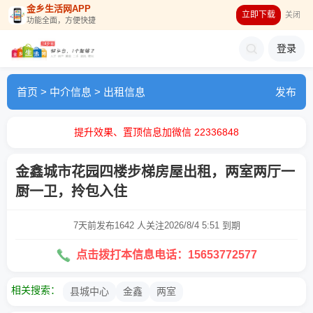
金乡生活网APP
立即下载
关闭
功能全面，方便快捷
登录
首页
>
中介信息
>
出租信息
发布
提升效果、置顶信息加微信 22336848
金鑫城市花园四楼步梯房屋出租，两室两厅一
厨一卫，拎包入住
7天前发布
1642 人关注
2026/8/4 5:51 到期
点击拨打本信息电话：15653772577
相关搜索：
县城中心
金鑫
两室