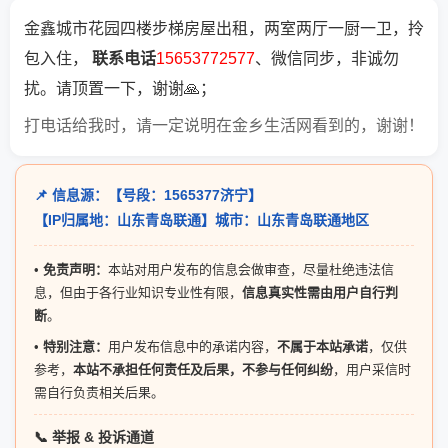
金鑫城市花园四楼步梯房屋出租，两室两厅一厨一卫，拎
包入住，
联系电话
15653772577
、微信同步，非诚勿
扰。请顶置一下，谢谢🙏；
打电话给我时，请一定说明在金乡生活网看到的，谢谢！
📌 信息源：【号段：1565377济宁】
【IP归属地：山东青岛联通】城市：山东青岛联通地区
•
免责声明：
本站对用户发布的信息会做审查，尽量杜绝违法信
息，但由于各行业知识专业性有限，
信息真实性需由用户自行判
断
。
•
特别注意：
用户发布信息中的承诺内容，
不属于本站承诺
，仅供
参考，
本站不承担任何责任及后果，不参与任何纠纷
，用户采信时
需自行负责相关后果。
📞 举报 & 投诉通道