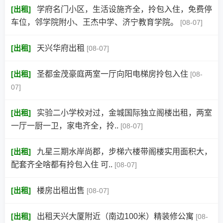
[
出租
]
学府名门小区，生活设施齐全，拎包入住，免费停
车位，邻学院附小、王杰中学、济宁教育学院。
[08-07]
[
出租
]
天兴华府出租
[08-07]
[
出租
]
圣都金茂豪庭两室一厅向阳电梯房拎包入住
[08-
07]
[
出租
]
实验二小学校对过，金城国际独立阁楼出租，两室
一厅一厨一卫，家电齐全，拎..
[08-07]
[
出租
]
九星三期水岸尚郡，步梯六楼带阁楼实用面积大，
配套齐全啥都有拎包入住 可..
[08-07]
[
出租
]
楼房出租出售
[08-07]
[
出租
]
出租天兴大厦附近（南边100米）精装修公寓
[08-